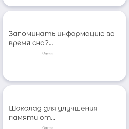
Запоминать информацию во
время сна?...
Оцени
Шоколад для улучшения
памяти от...
Оцени