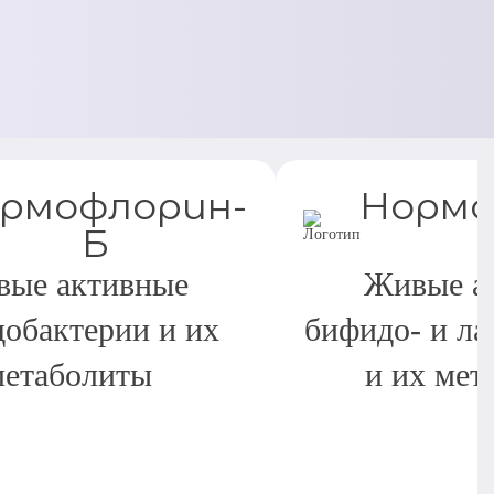
рмофлорин-
Нормо
Б
ые активные
Живые а
обактерии и их
бифидо- и ла
метаболиты
и их мет