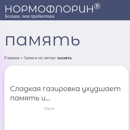
®
НОРМОФЛОРИН
Больше, чем пробиотики
память
Главная
»
Записи по метке:
память
Сладкая газировка ухудшает
память и...
Оцени