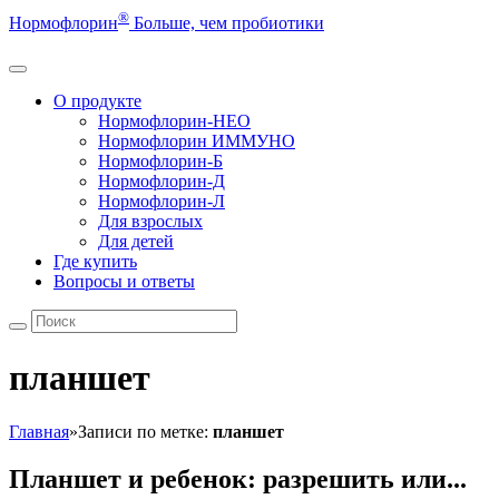
®
Нормофлорин
Больше, чем пробиотики
О продукте
Нормофлорин-НЕО
Нормофлорин ИММУНО
Нормофлорин-Б
Нормофлорин-Д
Нормофлорин-Л
Для взрослых
Для детей
Где купить
Вопросы и ответы
планшет
Главная
»
Записи по метке:
планшет
Планшет и ребенок: разрешить или...