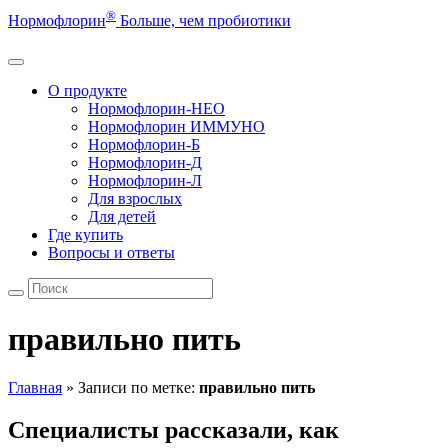
®
Нормофлорин
Больше, чем пробиотики
О продукте
Нормофлорин-НЕО
Нормофлорин ИММУНО
Нормофлорин-Б
Нормофлорин-Д
Нормофлорин-Л
Для взрослых
Для детей
Где купить
Вопросы и ответы
правильно пить
Главная
»
Записи по метке:
правильно пить
Специалисты рассказали, как