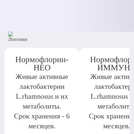
Нормофлорин-
Нормофлор
НЕО
ИММУН
Живые активные
Живые актив
лактобактерии
лактобактер
L.rhamnosus и их
L.rhamnosus и
метаболиты.
метаболиты
Срок хранения - 6
Срок хранения
месяцев.
месяцев.