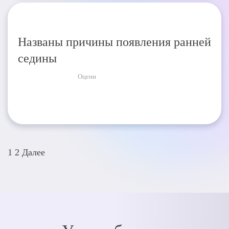
Названы причины появления ранней
седины
Оцени
Пагинация
1
2
Далее
записей