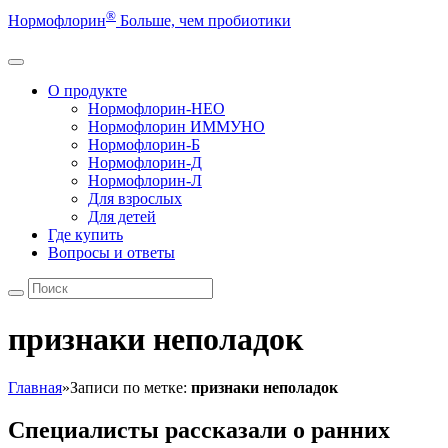
®
Нормофлорин
Больше, чем пробиотики
О продукте
Нормофлорин-НЕО
Нормофлорин ИММУНО
Нормофлорин-Б
Нормофлорин-Д
Нормофлорин-Л
Для взрослых
Для детей
Где купить
Вопросы и ответы
признаки неполадок
Главная
»
Записи по метке:
признаки неполадок
Специалисты рассказали о ранних