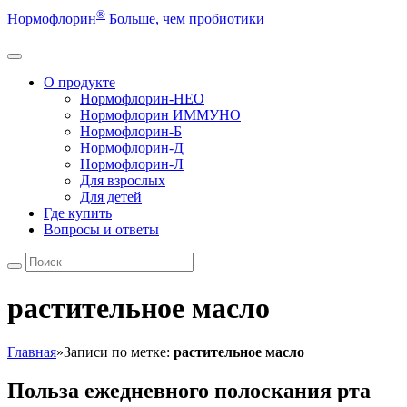
®
Нормофлорин
Больше, чем пробиотики
О продукте
Нормофлорин-НЕО
Нормофлорин ИММУНО
Нормофлорин-Б
Нормофлорин-Д
Нормофлорин-Л
Для взрослых
Для детей
Где купить
Вопросы и ответы
растительное масло
Главная
»
Записи по метке:
растительное масло
Польза ежедневного полоскания рта