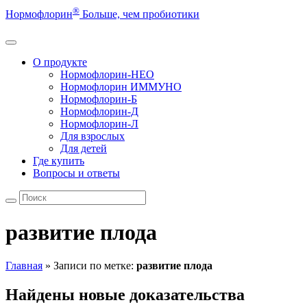
®
Нормофлорин
Больше, чем пробиотики
О продукте
Нормофлорин-НЕО
Нормофлорин ИММУНО
Нормофлорин-Б
Нормофлорин-Д
Нормофлорин-Л
Для взрослых
Для детей
Где купить
Вопросы и ответы
развитие плода
Главная
»
Записи по метке:
развитие плода
Найдены новые доказательства