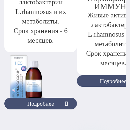
лактобактерии
ИММУН
L.rhamnosus и их
Живые актив
метаболиты.
лактобактер
Срок хранения - 6
L.rhamnosus и
месяцев.
метаболиты
Срок хранения
месяцев.
Подробнее
Подробнее