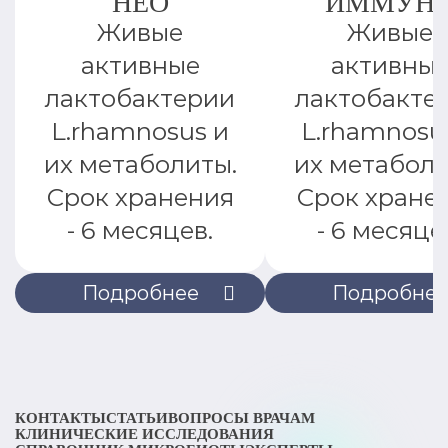
НЕО
ИММУН
Живые
Живые
активные
активны
лактобактерии
лактобакте
L.rhamnosus и
L.rhamnosu
их метаболиты.
их метаболи
Срок хранения
Срок хране
- 6 месяцев.
- 6 месяце
Подробнее
Подробне
КОНТАКТЫ
СТАТЬИ
ВОПРОСЫ ВРАЧАМ
КЛИНИЧЕСКИЕ ИССЛЕДОВАНИЯ