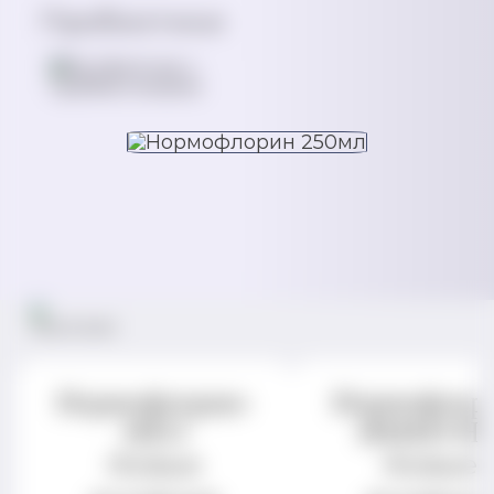
Пробиотики
Нормофлорин-
Нормофлор
НЕО
ИММУН
Живые
Живые