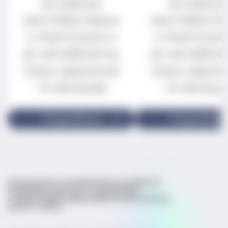
активные
активны
лактобактерии
лактобакте
L.rhamnosus и
L.rhamnosu
их метаболиты.
их метаболи
Срок хранения
Срок хране
- 6 месяцев.
- 6 месяце
Подробнее
Подробне
КОНТАКТЫ
СТАТЬИ
ВОПРОСЫ ВРАЧАМ
КЛИНИЧЕСКИЕ ИССЛЕДОВАНИЯ
СПРАВОЧНИК МИКРОБИОТЫ
ЭКСПЕРТЫ
КАРТА САЙТА