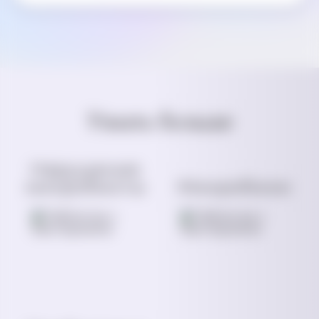
Узнать больше
Нарушение
микробиоты
Микробиом