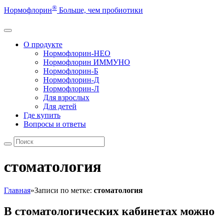
®
Нормофлорин
Больше, чем пробиотики
О продукте
Нормофлорин-НЕО
Нормофлорин ИММУНО
Нормофлорин-Б
Нормофлорин-Д
Нормофлорин-Л
Для взрослых
Для детей
Где купить
Вопросы и ответы
стоматология
Главная
»
Записи по метке:
стоматология
В стоматологических кабинетах можно