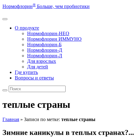
®
Нормофлорин
Больше, чем пробиотики
О продукте
Нормофлорин-НЕО
Нормофлорин ИММУНО
Нормофлорин-Б
Нормофлорин-Д
Нормофлорин-Л
Для взрослых
Для детей
Где купить
Вопросы и ответы
теплые страны
Главная
»
Записи по метке:
теплые страны
Зимние каникулы в теплых странах?...