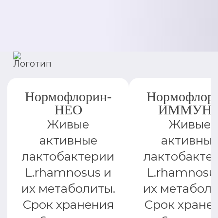
Нормофлорин-
Нормофлор
НЕО
ИММУН
Живые
Живые
активные
активны
лактобактерии
лактобакте
L.rhamnosus и
L.rhamnosu
их метаболиты.
их метаболи
Срок хранения
Срок хране