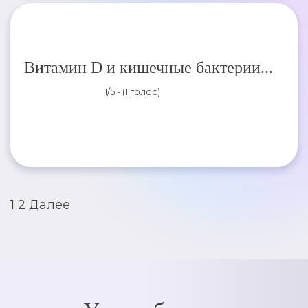
Витамин D и кишечные бактерии...
1/5 - (1 голос)
Пагинация
1
2
Далее
записей