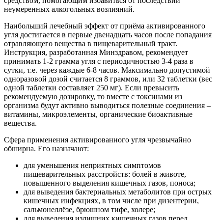
средством, помогающим избавиться от последствий
неумеренных алкогольных возлияний.
Наибольший лечебный эффект от приёма активированного
угля достигается в первые двенадцать часов после попадания
отравляющего вещества в пищеварительный тракт.
Инструкция, разработанная Минздравом, рекомендует
принимать 1-2 грамма угля с периодичностью 3-4 раза в
сутки, т.е. через каждые 6-8 часов. Максимально допустимой
одноразовой дозой считается 8 граммов, или 32 таблетки (вес
одной таблетки составляет 250 мг). Если превысить
рекомендуемую дозировку, то вместе с токсинами из
организма будут активно выводиться полезные соединения –
витамины, микроэлементы, органические биоактивные
вещества.
Сфера применения активированного угля чрезвычайно
обширна. Его назначают:
для уменьшения неприятных симптомов
пищеварительных расстройств: болей в животе,
повышенного выделения кишечных газов, поноса;
для выведения бактериальных метаболитов при острых
кишечных инфекциях, в том числе при дизентерии,
сальмонеллёзе, брюшном тифе, холере;
для выведения излишних кишечных газов перед