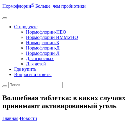
®
Нормофлорин
Больше, чем пробиотики
О продукте
Нормофлорин-НЕО
Нормофлорин ИММУНО
Нормофлорин-Б
Нормофлорин-Д
Нормофлорин-Л
Для взрослых
Для детей
Где купить
Вопросы и ответы
Волшебная таблетка: в каких случаях
принимают активированный уголь
Главная
›
Новости