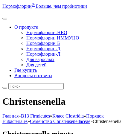
®
Нормофлорин
Больше, чем пробиотики
О продукте
Нормофлорин-НЕО
Нормофлорин ИММУНО
Нормофлорин-Б
Нормофлорин-Д
Нормофлорин-Л
Для взрослых
Для детей
Где купить
Вопросы и ответы
Christensenella
Главная
»
B13 Firmicutes
»
Класс Clostridia
»
Порядок
Eubacteriales
»
Семейство Christensenellaceae
»
Christensenella