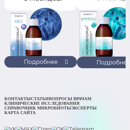
применения Нормофлоринов.
ГНЦ Институт Иммунологии ( г.Москва). Отделение
аллергии и иммунопатологии кожи
Эффективность «Нормофлорина Д» при
антибактериальной терапии.
ФГУ учебно-научный методический центр
Управления делами президента РФ
Влияние биокомплексов «Нормофлоринов- Л и Б»
Подробнее
Подробне
на активность кишечных ферментов и структуру
слизистой оболочки тонкой кишки при язвенной
болезни.
ГОУВПО «Мордовский государственный
университет им. Н.П.Огарева
КОНТАКТЫ
СТАТЬИ
ВОПРОСЫ ВРАЧАМ
Гастроэнтерологический центр. (г.Саранск.)
КЛИНИЧЕСКИЕ ИССЛЕДОВАНИЯ
СПРАВОЧНИК МИКРОБИОТЫ
ЭКСПЕРТЫ
КАРТА САЙТА
«Нормофлорин-Д» в восстановлении нарушенного
микробиоценоза кишечника.
КБ №1 УД Президента РФ, ЦНИИ эпидемиологии