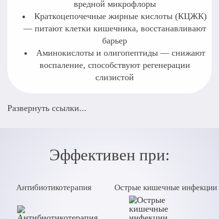
вредной микрофлоры
Краткоцепочечные жирные кислоты (КЦЖК)
— питают клетки кишечника, восстанавливают
барьер
Аминокислоты и олигопептиды — снижают
воспаление, способствуют регенерации
слизистой
Развернуть ссылки...
Сертификаты соответствия: РОСС RU.32945.04EAП0.H00125;
РОСС RU.32945.04EAП0.H00116; РОСС
RU.32945.04EAП0.H00123
Эффективен при:
АО.Н.Минушкин, М.Д. Ардатская ФГУ учебно-научный
методический центр Управления делами президента РФ
«Нормофлорины при антибактериальной терапии»
Антибиотикотерапия
Острые кишечные инфекции