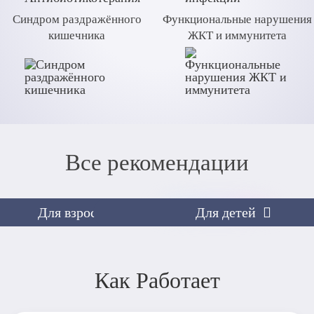
Синдром раздражённого
Функциональные нарушения
кишечника
ЖКТ и иммунитета
Антибиотикотерапия
Все рекомендации
Антибиотики в первую очередь воздействуют на микроби
основное взаимодействие со слизистой оболочкой. Это
слизистой и развитию антибиотик-ассоциированной диа
Для взрослых
Для детей
Lactobacillus rhamnosus, входящий в состав Нормофлори
заселяет слизистую оболочку тонкого кишечника. Это сп
микроорганизмов и снижению риска развития диареи.
Нормофлорин® Д, содержащий бифидобактерии и Lactobac
Как Работает
кишечника и участвует в регуляции иммунного ответа, о
Когда выбирать эту схему