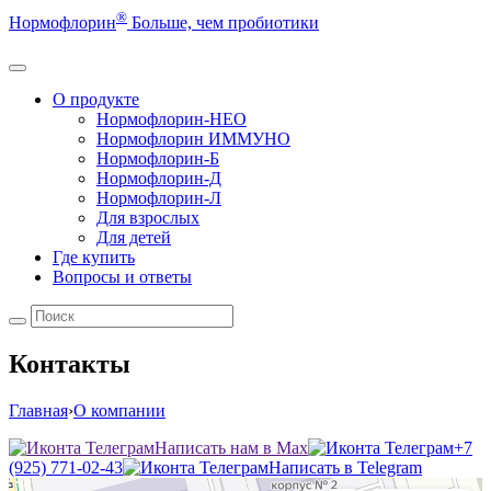
®
Нормофлорин
Больше, чем пробиотики
О продукте
Нормофлорин-НЕО
Нормофлорин ИММУНО
Нормофлорин-Б
Нормофлорин-Д
Нормофлорин-Л
Для взрослых
Для детей
Где купить
Вопросы и ответы
Контакты
Главная
›
О компании
Написать нам в Max
+7
(925) 771-02-43
Написать в Telegram