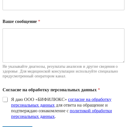
б
щ
е
н
Ваше сообщение
*
и
е
п
о
ч
т
а
н
Не указывайте диагнозы, результаты анализов и другие сведения о
а
здоровье. Для медицинской консультации используйте специально
предусмотренный оператором канал.
Согласие на обработку персональных данных
*
Я даю ООО «БИФИЛЮКС»
согласие на обработку
персональных данных
для ответа на обращение и
подтверждаю ознакомление с
политикой обработки
персональных данных
.