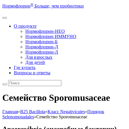
®
Нормофлорин
Больше, чем пробиотики
О продукте
Нормофлорин-НЕО
Нормофлорин ИММУНО
Нормофлорин-Б
Нормофлорин-Д
Нормофлорин-Л
Для взрослых
Для детей
Где купить
Вопросы и ответы
Семейство Sporomusaceae
Главная
»
B25 Bacillota
»
Класс Negativicutes
»
Порядок
Selenomonadales
»
Семейство Sporomusaceae