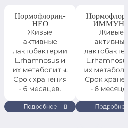
Нормофлорин-
Нормофлор
НЕО
ИММУН
Живые
Живые
активные
активны
лактобактерии
лактобакте
L.rhamnosus и
L.rhamnosu
их метаболиты.
их метаболи
Срок хранения
Срок хране
- 6 месяцев.
- 6 месяце
Подробнее
Подробне