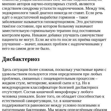
мнению авторов научно-популярных статей, являются
следствием синдрома усталости надпочечников. Между тем,
эндокринологи такой диагноз никогда не ставят. Если речь
идёт о недостаточной выработке гормонов – такое
заболевание называется гипокортицизмом. Это достаточно
тяжёлое состояние, при котором больному назначают
заместительную гормональную терапию под постоянным
контролем врача. Никакие добавки улучшить самочувствие
пациента не могут. Если же кто-то после их приёма ощущает
улучшение – значит, никаких проблем с надпочечниками у
него на самом деле не было.
Дисбактериоз
Здесь ситуация более сложная, поскольку участковые врачи с
удовольствием пользуются этим определением при любых
проблемах, связанных с пищеварительным процессом –
жидком стуле, метеоризме, кожной сыпи и т.д. Но в
международном классификаторе болезней дисбактериоз
отсутствует. Состав кишечной микрофлоры у любого
человека уникален. Более того, он обладает способностью к
естественной саморегуляции, т.е. в кишечнике
поддерживается равновесие между условно полезными и
патогенными бактериями. Мы можем определённым образом