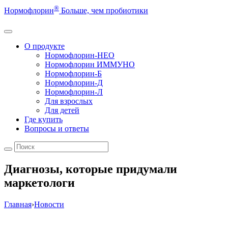
®
Нормофлорин
Больше, чем пробиотики
О продукте
Нормофлорин-НЕО
Нормофлорин ИММУНО
Нормофлорин-Б
Нормофлорин-Д
Нормофлорин-Л
Для взрослых
Для детей
Где купить
Вопросы и ответы
Диагнозы, которые придумали
маркетологи
Главная
›
Новости