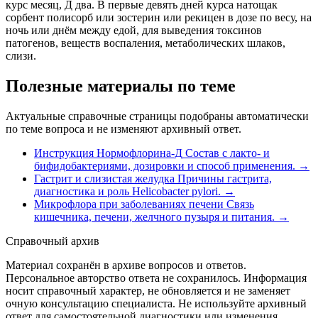
курс месяц, Д два. В первые девять дней курса натощак
сорбент полисорб или зостерин или рекицен в дозе по весу, на
ночь или днём между едой, для выведения токсинов
патогенов, веществ воспаления, метаболических шлаков,
слизи.
Полезные материалы по теме
Актуальные справочные страницы подобраны автоматически
по теме вопроса и не изменяют архивный ответ.
Инструкция Нормофлорина-Д
Состав с лакто- и
бифидобактериями, дозировки и способ применения.
→
Гастрит и слизистая желудка
Причины гастрита,
диагностика и роль Helicobacter pylori.
→
Микрофлора при заболеваниях печени
Связь
кишечника, печени, желчного пузыря и питания.
→
Справочный архив
Материал сохранён в архиве вопросов и ответов.
Персональное авторство ответа не сохранилось. Информация
носит справочный характер, не обновляется и не заменяет
очную консультацию специалиста. Не используйте архивный
ответ для самостоятельной диагностики или изменения