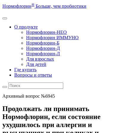
®
Нормофлорин
Больше, чем пробиотики
О продукте
Нормофлорин-НЕО
Нормофлорин ИММУНО
Нормофлорин-Б
Нормофлорин-Д
Нормофлорин-Л
Для взрослых
Для детей
Где купить
Вопросы и ответы
Архивный вопрос №6945
Продолжать ли принимать
Нормофлорин, если состояние
ухудшилось при аллергии и
высыпаниях и при коликах и —