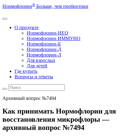
®
Нормофлорин
Больше, чем пробиотики
О продукте
Нормофлорин-НЕО
Нормофлорин ИММУНО
Нормофлорин-Б
Нормофлорин-Д
Нормофлорин-Л
Для взрослых
Для детей
Где купить
Вопросы и ответы
Архивный вопрос №7494
Как принимать Нормофлорин для
восстановления микрофлоры —
архивный вопрос №7494