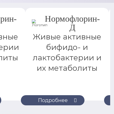
рин-
Нормофлорин-
Д
вные
Живые активные
ерии
бифидо- и
литы
лактобактерии и
их метаболиты
Подробнее