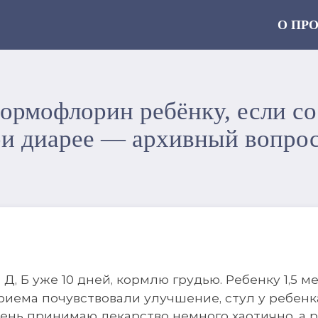
О ПР
ормофлорин ребёнку, если с
ри диарее — архивный вопро
, Д, Б уже 10 дней, кормлю грудью. Ребенку 1,5 
 приема почувствовали улучшение, стул у ребен
 день принимаю лекарство немного хаотично, а