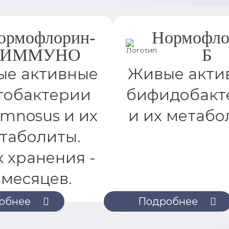
ормофлорин-
Нормофло
ИММУНО
Б
е активные
Живые акти
тобактерии
бифидобакт
amnosus и их
и их метабо
таболиты.
 хранения -
 месяцев.
обнее
Подробнее