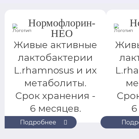
Нормофлорин-
Н
НЕО
Живые активные
Живы
лактобактерии
лак
L.rhamnosus и их
L.rh
метаболиты.
ме
Срок хранения -
Срок
6 месяцев.
6
Подробнее
Подр