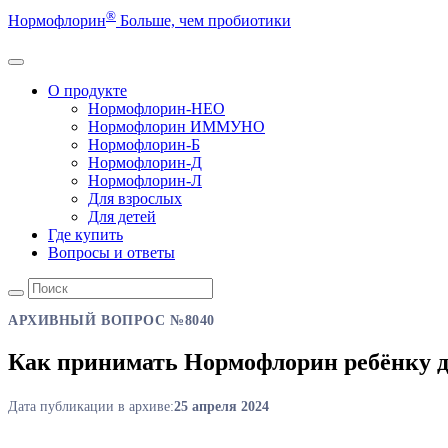
®
Нормофлорин
Больше, чем пробиотики
О продукте
Нормофлорин-НЕО
Нормофлорин ИММУНО
Нормофлорин-Б
Нормофлорин-Д
Нормофлорин-Л
Для взрослых
Для детей
Где купить
Вопросы и ответы
АРХИВНЫЙ ВОПРОС №8040
Как принимать Нормофлорин ребёнку 
Дата публикации в архиве:
25 апреля 2024