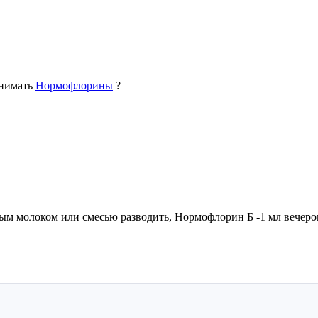
инимать
Нормофлорины
?
ным молоком или смесью разводить, Нормофлорин Б -1 мл вечером