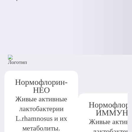
Нормофлорин-
НЕО
Живые активные
Нормофлор
лактобактерии
ИММУН
L.rhamnosus и их
Живые актив
метаболиты.
лактобактер