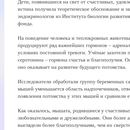
Дети, появившиеся на свет от счастливых, удов
истина получила теоретическое обоснование и э
эндокринологов из Института биологии развити
фонда.
На поведение человека и теплокровных животных
продуцируют ряд важнейших гормонов – адренали
условиях постоянной тревоги. Учёные захотели п
серотонина – гормона счастья и благополучия. 
оно оказывает на развитие будущего потомства.
Исследователи обработали группу беременных са
мышей уменьшается область надпочечников, отве
появления потомства у этих мышей и сравнили е
Как оказалось, мышата, родившиеся у счастливы
любознательными и дружелюбными. Они более ак
выглядели более благополучными, чем их сверст