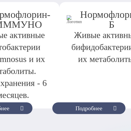
рмофлорин-
Нормофлор
ИММУНО
Б
е активные
Живые активн
тобактерии
бифидобактери
amnosus и их
их метаболит
таболиты.
хранения - 6
месяцев.
бнее
Подробнее