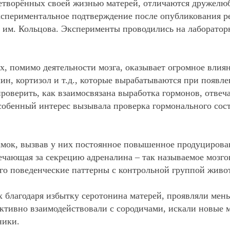
летворённых своей жизнью матерей, отличаются дружелю
кспериментальное подтверждение после опубликования ре
я им. Кольцова. Эксперименты проводились на лаборато
, помимо деятельности мозга, оказывает огромное влия
н, кортизол и т.д., которые вырабатываются при появле
роверить, как взаимосвязана выработка гормонов, отвеч
Особенный интерес вызывала проверка гормонального сост
мок, вызвав у них постоянное повышенное продуцирован
чающая за секрецию адреналина – так называемое мозго
го поведенческие паттерны с контрольной группой живо
х благодаря избытку серотонина матерей, проявляли мен
тивно взаимодействовали с сородичами, искали новые м
ники.