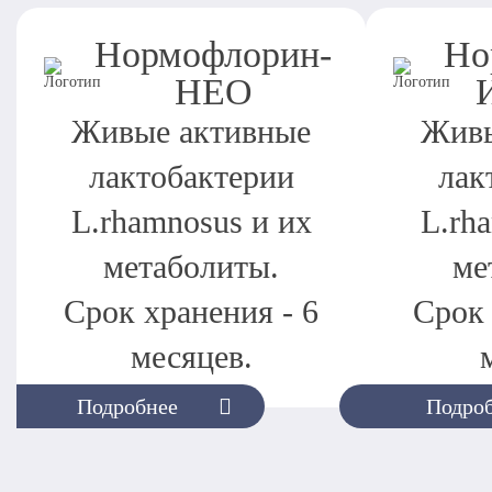
Нормофлорин-
Но
НЕО
Живые активные
Живы
лактобактерии
лак
L.rhamnosus и их
L.rh
метаболиты.
ме
Срок хранения - 6
Срок 
месяцев.
Подробнее
Подро