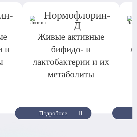
ин-
Нормофлорин-
Д
ые
Живые активные
и и
бифидо- и
л
ы
лактобактерии и их
метаболиты
Подробнее