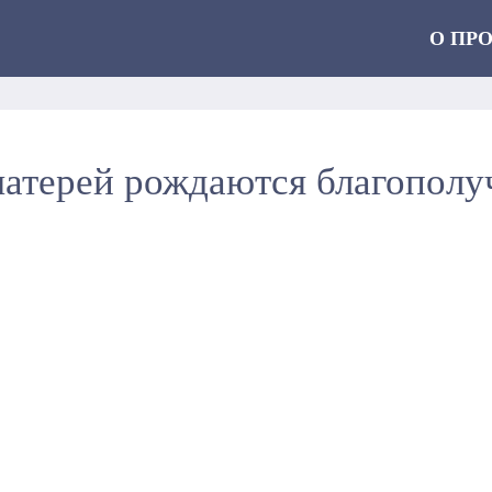
О ПР
матерей рождаются благополу