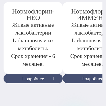
Нормофлорин-
Нормофлор
НЕО
ИММУН
Живые активные
Живые актив
лактобактерии
лактобактер
L.rhamnosus и их
L.rhamnosus и
метаболиты.
метаболиты
Срок хранения - 6
Срок хранения
месяцев.
месяцев.
Подробнее
Подробнее