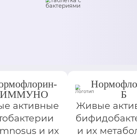
ормофлорин-
Нормофло
ИММУНО
Б
е активные
Живые акти
тобактерии
бифидобакт
amnosus и их
и их метабо