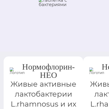
Нормофлорин-
Н
НЕО
Живые активные
Живы
лактобактерии
лак
L.rhamnosus и их
L.rh