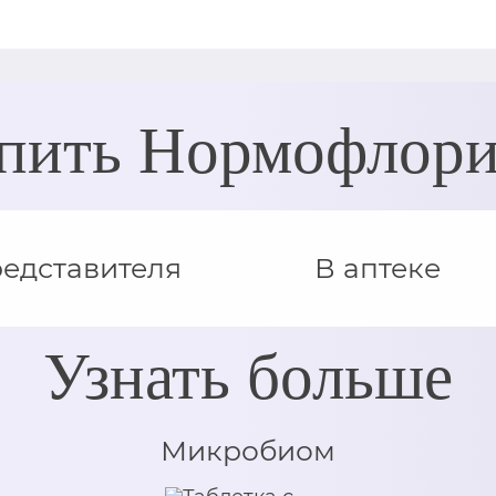
пить Нормофлор
редставителя
В аптеке
Узнать больше
Микробиом