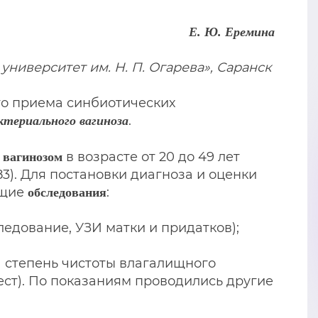
Е. Ю. Еремина
ниверситет им. Н. П. Огарева», Саранск
го приема синбиотических
.
ктериального вагиноза
в возрасте от 20 до 49 лет
 вагинозом
1983). Для постановки диагноза и оценки
ющие
:
обследования
едование, УЗИ матки и придатков);
а степень чистоты влагалищного
ест). По показаниям проводились другие