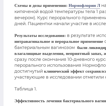
на
Схемы и дозы применения:
Нормофлорин Л
кипяченой водой температуры тела 1 раз
вечером). Курс перорального применения
дней. Пациентки начали участие в иссл
в результате ис
Результаты исследования:
с
интравагинальное и пероральное применение
бактериальным вагинозом
были ликвидир
влагалищные выделения, неприятный запах, ж
сразу после окончания 10-дневного ку
перорального использования Нормофлори
достигнутый
клинический эффект сохранялся
участвующие в исследовании отметили 
Таблица 1.
Эффективность лечения бактериального вагин