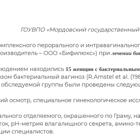
ГОУВПО «Мордовский государственный у
мплексного перорального и интравагинально
роизводитель – ООО «Бифилюкс») при
лечении ба
людением находились
15 женщин с бактериальным
гнозом бактериальный вагиноз (R.Amstel et al. (
м обследуемой группы были проведены следу
ий осмотр, специальное гинекологическое иссл
льного отделяемого, окрашенного по Граму, н
ок, рН-метрия влагалищного секрета, амино-т
ции специалистов.