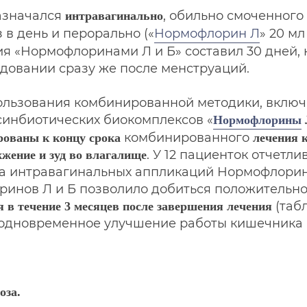
значался
, обильно смоченного
интравагинально
 в день и перорально («
Нормофлорин Л
» 20 мл
 «Нормофлоринами Л и Б» составил 30 дней, на
едовании сразу же после менструаций.
пользования комбинированной методики, вклю
инбиотических биокомплексов «
Нормофлорины
комбинированного
ованы к концу срока
лечения 
. У 12 пациенток отчетл
жение и зуд во влагалище
рса интравагинальных аппликаций Нормофлорин
нов Л и Б позволило добиться положительног
(табл
 в течение 3 месяцев после завершения лечения
одновременное улучшение работы кишечника 
оза.