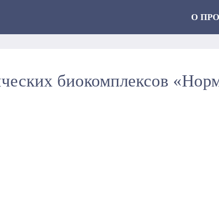
О ПР
ческих биокомплексов «Нор