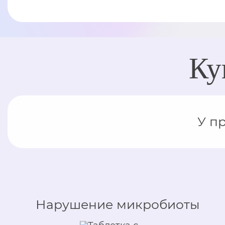
Ку
У п
Нарушение микробиоты