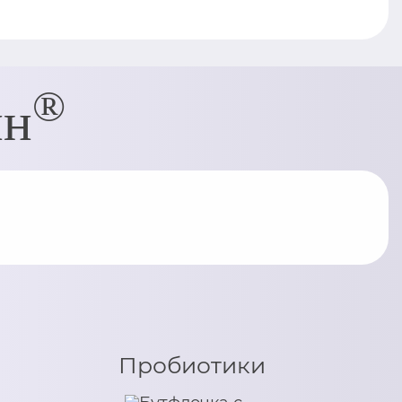
®
ин
Пробиотики