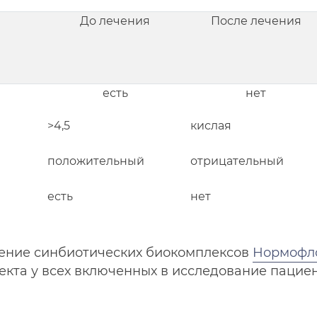
До лечения
После лечения
есть
нет
>4,5
кислая
положительный
отрицательный
есть
нет
ение синбиотических биокомплексов
Нормофл
кта у всех включенных в исследование пациенто