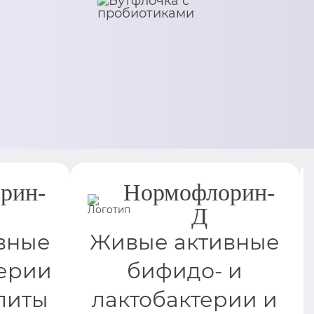
рин-
Нормофлорин-
Д
вные
Живые активные
ерии
бифидо- и
литы
лактобактерии и