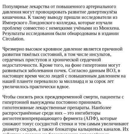
Популярные лекарства от повышенного артериального
давления могут провоцировать развитие дивертикулёза
кишечника. К такому выводу пришли исследователи из
Имперского Лондонского колледжа, которые изучали
проблему совместно с немецкими учёными из Мюнхена.
Результаты исследования были обнародованы в издании
Circulation.
Чрезмерно высокое кровяное давление является причиной
развития тяжёлых состояний, в том числе инсультов,
сердечных приступов и хронической сердечной
недостаточности. Кроме того, на фоне гипертонии могут
развиваться заболевания почек. Согласно данным ВОЗ, в
настоящее время число людей с повышенным давлением на
нашей планете перевалило за миллиард и за сорок лет
увеличилось практически вдвое.
Чтобы снизить риск преждевременной смерти, пациенты с
гипертонией вынуждены постоянно принимать
гипотензивные лекарственные препараты. Наиболее
распространённые среди них – это ингибиторы
ангиотензинпревращающего фермента (АПФ), которые
снижают тонус сосудистой стенки и тем самым увеличивают
диаметр сосудов, а также блокаторы кальциевых каналов. Их