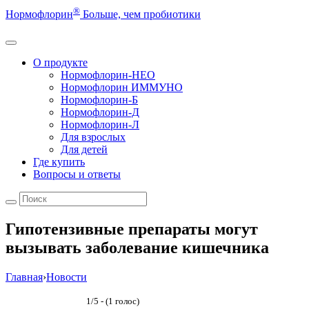
®
Нормофлорин
Больше, чем пробиотики
О продукте
Нормофлорин-НЕО
Нормофлорин ИММУНО
Нормофлорин-Б
Нормофлорин-Д
Нормофлорин-Л
Для взрослых
Для детей
Где купить
Вопросы и ответы
Гипотензивные препараты могут
вызывать заболевание кишечника
Главная
›
Новости
1/5 - (1 голос)