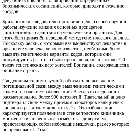
действие основано на блокировании определённых
биохимических соединений, которые приводят к сужению
сосудов.
Британские исследователи поставили целью своей научной
работы изучение влияния основных препаратов
гипотензивного действия на человеческий организм. Для
этого был применён передовой метод генетического анализа.
Поскольку белки, с которыми взаимодействуют лекарства в
организме человека, хорошо известны, необходимо было
выявить генетические варианты кодов, которые они
индуцируют. Для этого были проанализированы около 750
тысяч генетических карт жителей Британии, содержащиеся в
биобанке страны.
Следующим этапом научной работы стало выявление
потенциальной связи между выявленными генетическими
кодами и развитием заболеваний. Всего в исследовании
рассматривались более 900 патологий. Тщательный анализ
подтвердил связь между приёмом блокаторов кальциевых
каналов и развитием дивертикулёза. Это заболевание
характеризуется появлением в стенке толстого кишечника
множества выпяченных фрагментов – дивертикул,
представляющих собой небольшие мешочки, размер которых
не превышает 1-2 см.