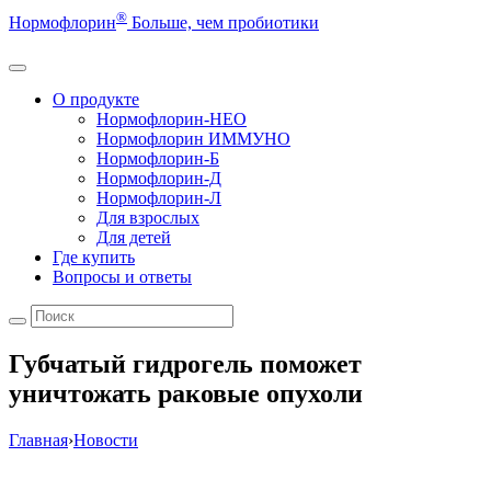
®
Нормофлорин
Больше, чем пробиотики
О продукте
Нормофлорин-НЕО
Нормофлорин ИММУНО
Нормофлорин-Б
Нормофлорин-Д
Нормофлорин-Л
Для взрослых
Для детей
Где купить
Вопросы и ответы
Губчатый гидрогель поможет
уничтожать раковые опухоли
Главная
›
Новости