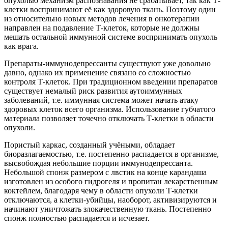
опухолью механизм распознавания не срабатывает, так как Т-
клетки воспринимают её как здоровую ткань. Поэтому один
из относительно новых методов лечения в онкотерапии
направлен на подавление Т-клеток, которые не должны
мешать остальной иммунной системе воспринимать опухоль
как врага.
Препараты-иммунодепрессанты существуют уже довольно
давно, однако их применение связано со сложностью
контроля Т-клеток. При традиционном введении препаратов
существует немалый риск развития аутоиммунных
заболеваний, т.е. иммунная система может начать атаку
здоровых клеток всего организма. Использование губчатого
материала позволяет точечно отключать Т-клетки в области
опухоли.
Пористый каркас, созданный учёными, обладает
биоразлагаемостью, т.е. постепенно распадается в организме,
высвобождая небольшие порции иммунодепрессанта.
Небольшой спонж размером с лвстик на конце карандаша
изготовлен из особого гидрогеля и пропитан лекарственным
коктейлем, благодаря чему в области опухоли Т-клетки
отключаются, а клетки-убийцы, наоборот, активизируются и
начинают уничтожать злокачественную ткань. Постепенно
спонж полностью распадается и исчезает.