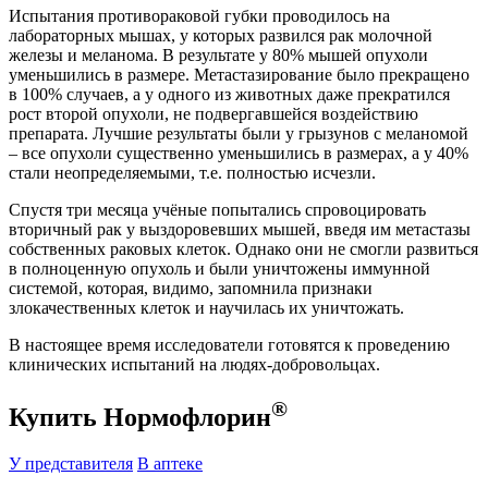
Испытания противораковой губки проводилось на
лабораторных мышах, у которых развился рак молочной
железы и меланома. В результате у 80% мышей опухоли
уменьшились в размере. Метастазирование было прекращено
в 100% случаев, а у одного из животных даже прекратился
рост второй опухоли, не подвергавшейся воздействию
препарата. Лучшие результаты были у грызунов с меланомой
– все опухоли существенно уменьшились в размерах, а у 40%
стали неопределяемыми, т.е. полностью исчезли.
Спустя три месяца учёные попытались спровоцировать
вторичный рак у выздоровевших мышей, введя им метастазы
собственных раковых клеток. Однако они не смогли развиться
в полноценную опухоль и были уничтожены иммунной
системой, которая, видимо, запомнила признаки
злокачественных клеток и научилась их уничтожать.
В настоящее время исследователи готовятся к проведению
клинических испытаний на людях-добровольцах.
®
Купить Нормофлорин
У представителя
В аптеке