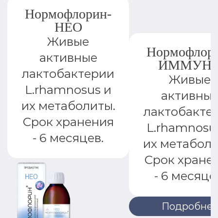
Нормофлорин-
НЕО
Живые
Нормофлор
активные
ИММУН
лактобактерии
Живые
L.rhamnosus и
активны
их метаболиты.
лактобакте
Срок хранения
L.rhamnosu
- 6 месяцев.
их метаболи
Срок хране
- 6 месяце
Подробне