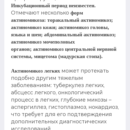
Инкубационный период неизвестен.
Отмечают несколько
форм
актиномикоза: торакальный актиномикоз;
актиномикоз кожи; актиномикоз головы,
языка и шеи; абдоминальный актиномикоз;
актиномикоз мочеполовых
органов; актиномикоз центральной нервной
системы, мицетома (мадурская стопа).
может протекать
Актиномикоз легких
подобно другим тяжелым
заболеваниям: туберкулез легких,
абсцесс легкого, онкологический
процесс в легких, глубокие микозы –
аспергиллез, гистоплазмоз, нокардиоз,
что требует для его подтверждения
дополнительных диагностических
исследований.