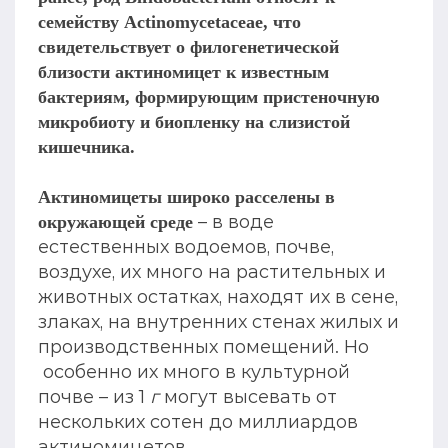
семейству Actinomycetaceae, что
свидетельствует о филогенетической
близости актиномицет к известным
бактериям, формирующим пристеночную
микробиоту и биопленку на слизистой
кишечника.
Актиномицеты широко расселены в
– в воде
окружающей среде
естественных водоемов, почве,
воздухе, их много на растительных и
животных остатках, находят их в сене,
злаках, на внутренних стенах жилых и
производственных помещений. Но
особенно их много в культурной
почве – из 1
г
могут высевать от
нескольких сотен до миллиардов
актиномицетов.