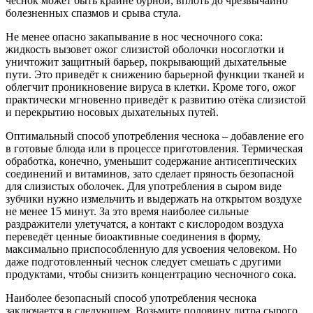
чеснок может быть крайне бурной, вплоть до чрезвычайно
болезненных спазмов и срыва стула.
Не менее опасно закапывание в нос чесночного сока:
жидкость вызовет ожог слизистой оболочки носоглотки и
уничтожит защитный барьер, покрывающий дыхательные
пути. Это приведёт к снижению барьерной функции тканей и
облегчит проникновение вируса в клетки. Кроме того, ожог
практически мгновенно приведёт к развитию отёка слизистой
и перекрытию носовых дыхательных путей.
Оптимальный способ употребления чеснока – добавление его
в готовые блюда или в процессе приготовления. Термическая
обработка, конечно, уменьшит содержание антисептических
соединений и витаминов, зато сделает пряность безопасной
для слизистых оболочек. Для употребления в сыром виде
зубчики нужно измельчить и выдержать на открытом воздухе
не менее 15 минут. За это время наиболее сильные
раздражители улетучатся, а контакт с кислородом воздуха
переведёт ценные биоактивные соединения в форму,
максимально приспособленную для усвоения человеком. Но
даже подготовленный чеснок следует смешать с другими
продуктами, чтобы снизить концентрацию чесночного сока.
Наиболее безопасный способ употребления чеснока
заключается в следующем. Возьмите половину литра сырого