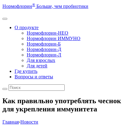
®
Нормофлорин
Больше, чем пробиотики
О продукте
Нормофлорин-НЕО
Нормофлорин ИММУНО
Нормофлорин-Б
Нормофлорин-Д
Нормофлорин-Л
Для взрослых
Для детей
Где купить
Вопросы и ответы
Как правильно употреблять чеснок
для укрепления иммунитета
Главная
›
Новости