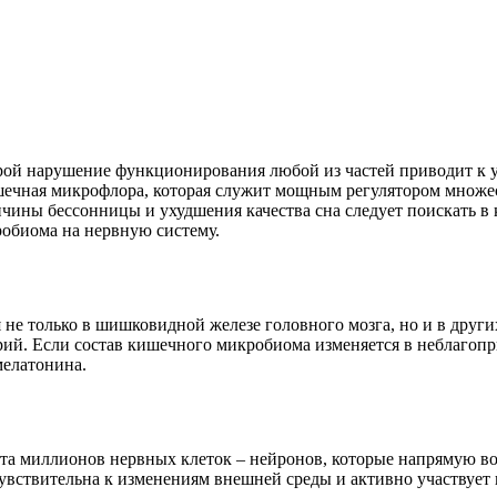
торой нарушение функционирования любой из частей приводит к
шечная микрофлора, которая служит мощным регулятором множес
ины бессонницы и ухудшения качества сна следует поискать в к
обиома на нервную систему.
е только в шишковидной железе головного мозга, но и в других
рий. Если состав кишечного микробиома изменяется в неблагоп
мелатонина.
ста миллионов нервных клеток – нейронов, которые напрямую 
твительна к изменениям внешней среды и активно участвует в 