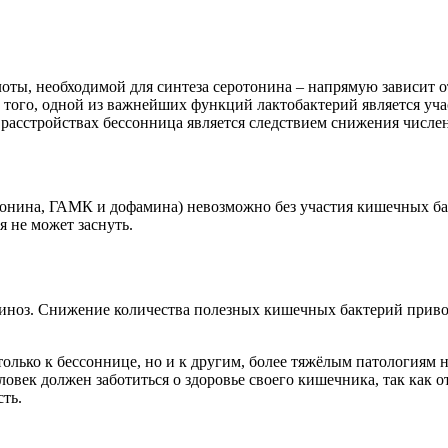
ты, необходимой для синтеза серотонина – напрямую зависит о
 того, одной из важнейших функций лактобактерий является уч
расстройствах бессонница является следствием снижения числе
онина, ГАМК и дофамина) невозможно без участия кишечных ба
я не может заснуть.
миноз. Снижение количества полезных кишечных бактерий прив
олько к бессоннице, но и к другим, более тяжёлым патологиям 
овек должен заботиться о здоровье своего кишечника, так как о
ть.