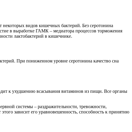
т некоторых видов кишечных бактерий. Без серотонина
астие в выработке ГАМК – медиатора процессов торможения
нности лактобактерий в кишечнике.
ктерий. При пониженном уровне серотонина качество сна
одит к ухудшению всасывания витаминов из пищи. Все органы
нервной системы – раздражительности, тревожности,
т этого зависит его уравновешенность, способность к принятию