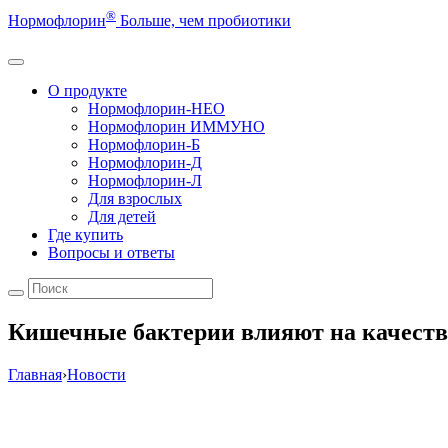
®
Нормофлорин
Больше, чем пробиотики
О продукте
Нормофлорин-НЕО
Нормофлорин ИММУНО
Нормофлорин-Б
Нормофлорин-Д
Нормофлорин-Л
Для взрослых
Для детей
Где купить
Вопросы и ответы
Кишечные бактерии влияют на качеств
Главная
›
Новости