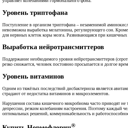
управляет колебаниями гормонального фона.
Уровень триптофана
Поступление в организм триптофана – незаменимой аминокисло
невозможна выработка мелатонина, регулирующего сон. Кроме
для нервных клеток коры мозга. Развивающаяся при кишечных 
Выработка нейротрансмиттеров
Поддержание необходимого уровня нейротрансмиттеров (серот
резко снижается, человек постоянно просыпается и долгое врем
Уровень витаминов
Одним из тяжёлых последствий дисбактериоза является авита
страдают от недостатка витаминов и микроэлементов.
Нарушения состава кишечного микробиома часто приводят не т
депрессии, резким колебаниям настроения. Поэтому каждый чел
оптимальных решений, коммуникабельность и работоспособнос
®
Купить Нормофлорин