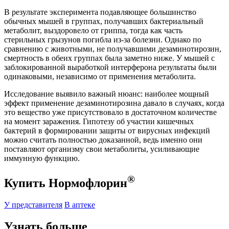
В результате эксперимента подавляющее большинство
обычных мышей в группах, получавших бактериальный
метаболит, выздоровело от гриппа, тогда как часть
стерильных грызунов погибла из-за болезни. Однако по
сравнению с животными, не получавшими дезаминотирозин,
смертность в обеих группах была заметно ниже. У мышей с
заблокированной выработкой интерферона результаты были
одинаковыми, независимо от применения метаболита.
Исследование выявило важный нюанс: наиболее мощный
эффект применение дезаминотирозина давало в случаях, когда
это вещество уже присутствовало в достаточном количестве
на момент заражения. Гипотезу об участии кишечных
бактерий в формировании защиты от вирусных инфекций
можно считать полностью доказанной, ведь именно они
поставляют организму свои метаболиты, усиливающие
иммунную функцию.
®
Купить Нормофлорин
У представителя
В аптеке
Узнать больше