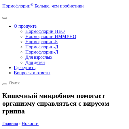
®
Нормофлорин
Больше, чем пробиотики
О продукте
Нормофлорин-НЕО
Нормофлорин ИММУНО
Нормофлорин-Б
Нормофлорин-Д
Нормофлорин-Л
Для взрослых
Для детей
Где купить
Вопросы и ответы
Кишечный микробиом помогает
организму справляться с вирусом
гриппа
Главная
›
Новости