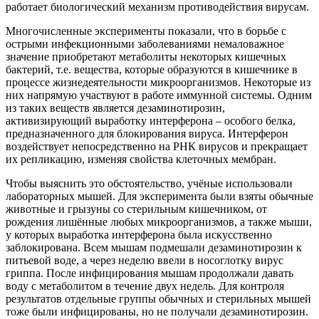
работает биологический механизм противодействия вирусам.
Многочисленные эксперименты показали, что в борьбе с
острыми инфекционными заболеваниями немаловажное
значение приобретают метаболиты некоторых кишечных
бактерий, т.е. вещества, которые образуются в кишечнике в
процессе жизнедеятельности микроорганизмов. Некоторые из
них напрямую участвуют в работе иммунной системы. Одним
из таких веществ является дезаминотирозин,
активизирующий выработку интерферона – особого белка,
предназначенного для блокирования вируса. Интерферон
воздействует непосредственно на РНК вирусов и прекращает
их репликацию, изменяя свойства клеточных мембран.
Чтобы выяснить это обстоятельство, учёные использовали
лабораторных мышей. Для эксперимента были взяты обычные
животные и грызуны со стерильным кишечником, от
рождения лишённые любых микроорганизмов, а также мыши,
у которых выработка интерферона была искусственно
заблокирована. Всем мышам подмешали дезаминотирозин к
питьевой воде, а через неделю ввели в носоглотку вирус
гриппа. После инфицирования мышам продолжали давать
воду с метаболитом в течение двух недель. Для контроля
результатов отдельные группы обычных и стерильных мышей
тоже были инфицированы, но не получали дезаминотирозин.