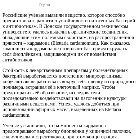
Оцени
Российские учёные выявили вещество, которое способно
препятствовать развитию устойчивости патогенных бактерий
к антибиотикам. В Донском государственном техническом
университете удалось выделить органические соединения,
обладающие этим полезным свойством, из распространённой
пряности – кардамона (Elettaria cardamomum). Как оказалось,
компоненты кардамона не позволяют бактериям окружать
себя биоплёнками, защищающими их от воздействия
антибиотиков.
Стойкость к лекарственным препаратам у болезнетворных
бактерий вырабатывается постепенно: микроорганизмы
«обучаются» вырабатывать вокруг себя плёнку из природного
полимера, встраивая её в клеточный матрикс. Чтобы
предотвратить её образование, исследователи
последовательно воздействовали на патогенные культуры
различными веществами. Успеха удалось добиться при
использовании эфирных масел, выделенных из Elettaria
cardamomum.
Учёные установили, что компоненты кардамона
предотвращают выработку биоплёнки у кишечной палочки,
сальмонеллы и стрептококка, при этом концентрация