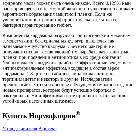
эфирного масла может быть очень низкой. Всего 0,125%-ный
раствор вещества в клеточной жидкости существенно снижает
вероятность образования защитной плёнки. Если же
увеличить концентрацию эфирного масла в десять раз,
бактерия гарантированно гибнет.
Компоненты кардамона разрушают биологический механизм
саморегуляции бактериальных культур, выключая так
называемое «чувство кворума». Без него бактерии не
получают сигнал, заставляющий их вырабатывать защитные
плёнки при появлении антибиотика в их среде обитания.
Учёным удалось выделить наиболее эффективные вещества с
антибактериальным эффектом, входящие в состав зёрен
кардамона: 1,8-цинеол, сабинен, линалоола ацетат, α-
терпинилацетат и некоторые другие. Исследователи
предполагают, что на их основе в будущем возможно создание
новых препаратов, которые будут успешно бороться с
бактериальными инфекциями и не приводить к появлению
устойчивых патогенных штаммов.
®
Купить Нормофлорин
У представителя
В аптеке