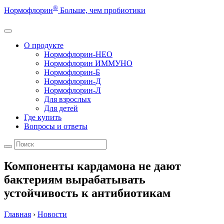
®
Нормофлорин
Больше, чем пробиотики
О продукте
Нормофлорин-НЕО
Нормофлорин ИММУНО
Нормофлорин-Б
Нормофлорин-Д
Нормофлорин-Л
Для взрослых
Для детей
Где купить
Вопросы и ответы
Компоненты кардамона не дают
бактериям вырабатывать
устойчивость к антибиотикам
Главная
›
Новости