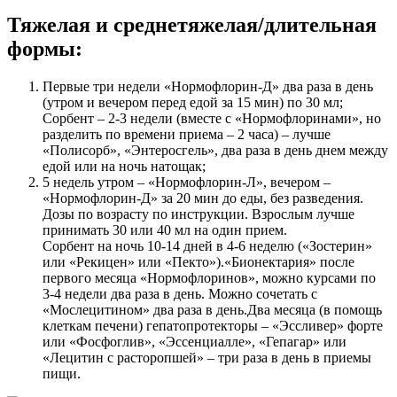
Тяжелая и среднетяжелая/длительная
формы:
Первые три недели «Нормофлорин-Д» два раза в день
(утром и вечером перед едой за 15 мин) по 30 мл;
Сорбент – 2-3 недели (вместе с «Нормофлоринами», но
разделить по времени приема – 2 часа) – лучше
«Полисорб», «Энтеросгель», два раза в день днем между
едой или на ночь натощак;
5 недель утром – «Нормофлорин-Л», вечером –
«Нормофлорин-Д» за 20 мин до еды, без разведения.
Дозы по возрасту по инструкции. Взрослым лучше
принимать 30 или 40 мл на один прием.
Сорбент на ночь 10-14 дней в 4-6 неделю («Зостерин»
или «Рекицен» или «Пекто»).«Бионектария» после
первого месяца «Нормофлоринов», можно курсами по
3-4 недели два раза в день. Можно сочетать с
«Мослецитином» два раза в день.Два месяца (в помощь
клеткам печени) гепатопротекторы – «Эссливер» форте
или «Фосфоглив», «Эссенциалле», «Гепагар» или
«Лецитин с расторопшей» – три раза в день в приемы
пищи.