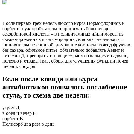
После первых трех недель любого курса Нормофлоринов и
сорбента нужно обязательно принимать большие дозы
аскорбиновой кислоты – в поливитаминах и/или морсы из
свежемороженных ягод смородины, клюквы, чередовать с
шиповником и черникой, домашние компоты из ягод фруктов
без сахара, обильное питье, обязательно добавлять Аевит и
витамин Д, препараты с кальцием, можно кальцемин адванс,
полезно и отвары трав, сборы для улучшения функции почек,
печени, сосудов.
Если после ковида или курса
антибиотиков появилось послабление
стула, то схема две недели:
утром Д,
в обед и вечер Б,
сорбент В
Полисорб два раза в день.