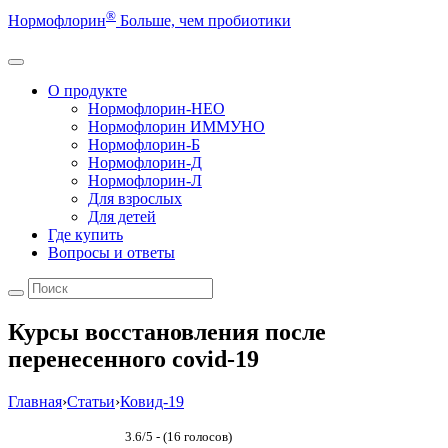
®
Нормофлорин
Больше, чем пробиотики
О продукте
Нормофлорин-НЕО
Нормофлорин ИММУНО
Нормофлорин-Б
Нормофлорин-Д
Нормофлорин-Л
Для взрослых
Для детей
Где купить
Вопросы и ответы
Курсы восстановления после
перенесенного covid-19
Главная
›
Статьи
›
Ковид-19
3.6/5 - (16 голосов)