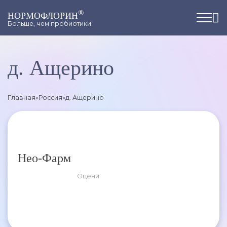
®
НОРМОФЛОРИН
Больше, чем пробиотики
д. Ащерино
Главная
»
Россия
»
д. Ащерино
Нео-Фарм
Оцени