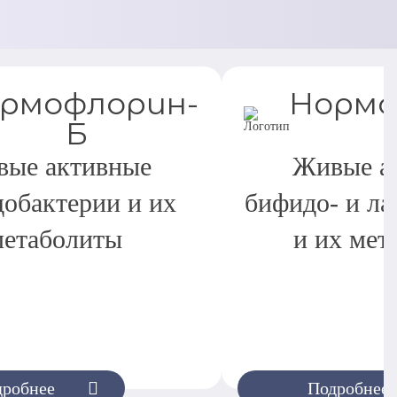
рмофлорин-
Нормо
Б
ые активные
Живые а
обактерии и их
бифидо- и ла
метаболиты
и их мет
дробнее
Подробнее