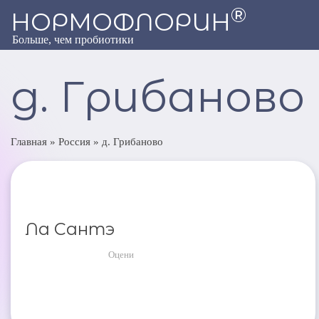
®
НОРМОФЛОРИН
Больше, чем пробиотики
д. Грибаново
Главная
»
Россия
»
д. Грибаново
Ла Сантэ
Оцени