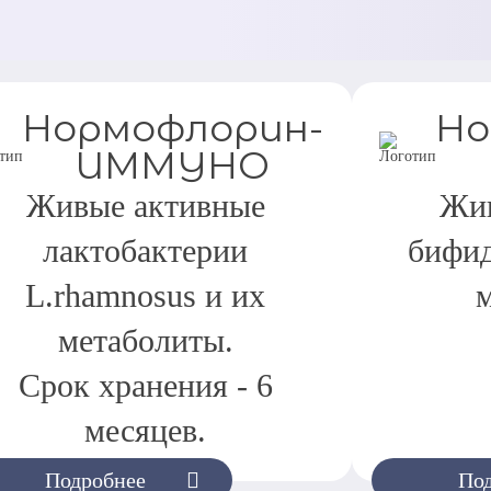
Нормофлорин-
Но
ИММУНО
Живые активные
Жив
лактобактерии
бифид
L.rhamnosus и их
метаболиты.
Срок хранения - 6
месяцев.
Подробнее
По