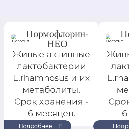
Нормофлорин-
Н
НЕО
Живые активные
Живы
лактобактерии
лак
L.rhamnosus и их
L.rh
метаболиты.
ме
Срок хранения -
Срок
6 месяцев.
6
Подробнее
Подр