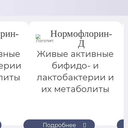
рин-
Нормофлорин-
Д
вные
Живые активные
ерии
бифидо- и
литы
лактобактерии и
их метаболиты
Подробнее