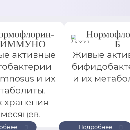
ормофлорин-
Нормофло
ИММУНО
Б
е активные
Живые акти
тобактерии
бифидобакт
amnosus и их
и их метабо
таболиты.
 хранения -
 месяцев.
обнее
Подробнее