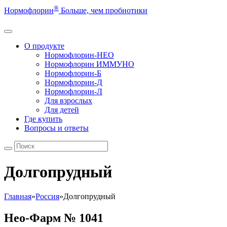
®
Нормофлорин
Больше, чем пробиотики
О продукте
Нормофлорин-НЕО
Нормофлорин ИММУНО
Нормофлорин-Б
Нормофлорин-Д
Нормофлорин-Л
Для взрослых
Для детей
Где купить
Вопросы и ответы
Долгопрудный
Главная
»
Россия
»
Долгопрудный
Нео-Фарм № 1041