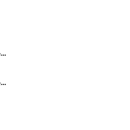
..
..