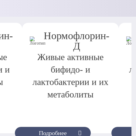
ин-
Нормофлорин-
Д
ые
Живые активные
и и
бифидо- и
л
ы
лактобактерии и их
метаболиты
Подробнее