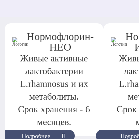
Нормофлорин-
Но
НЕО
Живые активные
Живы
лактобактерии
лак
L.rhamnosus и их
L.rh
метаболиты.
ме
Срок хранения - 6
Срок 
месяцев.
Подробнее
Подро