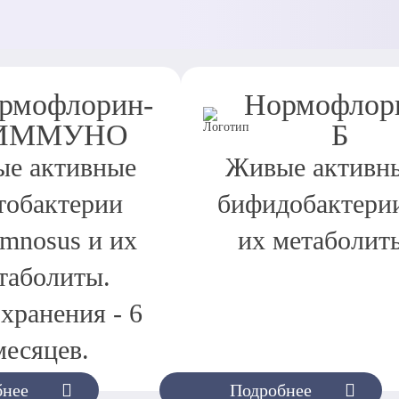
рмофлорин-
Нормофлор
ИММУНО
Б
е активные
Живые активн
тобактерии
бифидобактери
amnosus и их
их метаболит
таболиты.
хранения - 6
месяцев.
бнее
Подробнее