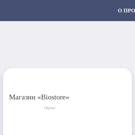
О ПР
Магазин «Biostore»
Оцени