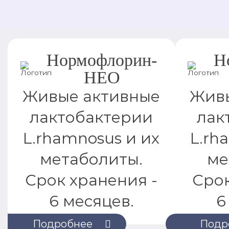
Нормофлорин-
Н
НЕО
Живые активные
Живы
лактобактерии
лак
L.rhamnosus и их
L.rh
метаболиты.
ме
Срок хранения -
Срок
6 месяцев.
6
Подробнее
Подр