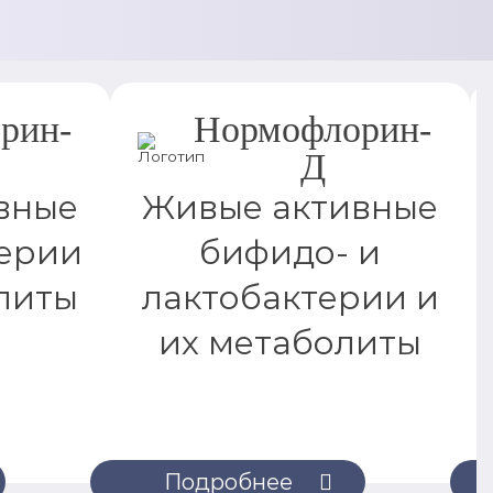
рин-
Нормофлорин-
Д
вные
Живые активные
ерии
бифидо- и
литы
лактобактерии и
их метаболиты
Подробнее