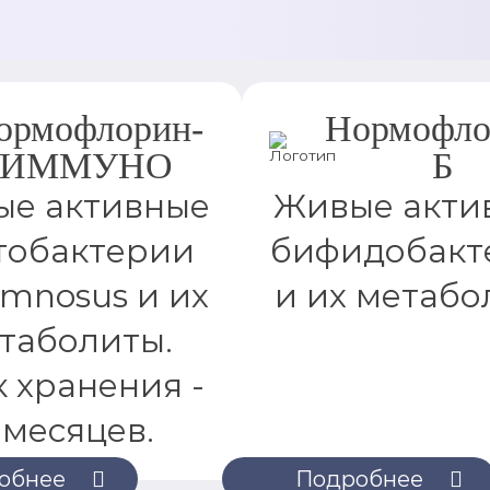
ормофлорин-
Нормофло
ИММУНО
Б
е активные
Живые акти
тобактерии
бифидобакт
amnosus и их
и их метабо
таболиты.
 хранения -
 месяцев.
обнее
Подробнее