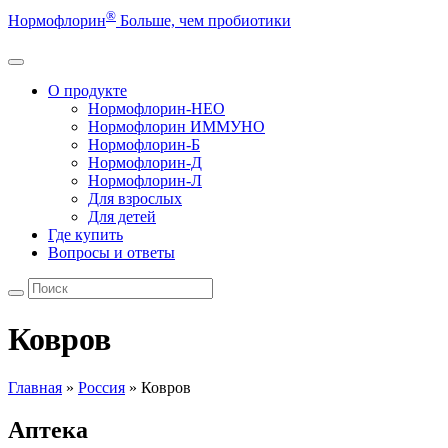
®
Нормофлорин
Больше, чем пробиотики
О продукте
Нормофлорин-НЕО
Нормофлорин ИММУНО
Нормофлорин-Б
Нормофлорин-Д
Нормофлорин-Л
Для взрослых
Для детей
Где купить
Вопросы и ответы
Ковров
Главная
»
Россия
»
Ковров
Аптека