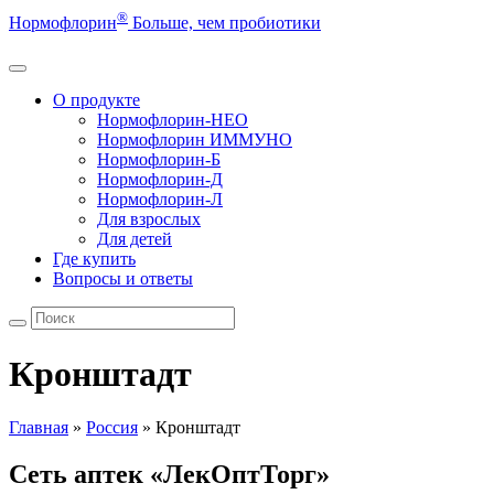
®
Нормофлорин
Больше, чем пробиотики
О продукте
Нормофлорин-НЕО
Нормофлорин ИММУНО
Нормофлорин-Б
Нормофлорин-Д
Нормофлорин-Л
Для взрослых
Для детей
Где купить
Вопросы и ответы
Кронштадт
Главная
»
Россия
»
Кронштадт
Сеть аптек «ЛекОптТорг»