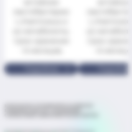
активные
активны
лактобактерии
лактобакте
L.rhamnosus и
L.rhamnosu
их метаболиты.
их метаболи
Срок хранения
Срок хране
- 6 месяцев.
- 6 месяце
Подробнее
Подробне
КОНТАКТЫ
СТАТЬИ
ВОПРОСЫ ВРАЧАМ
КЛИНИЧЕСКИЕ ИССЛЕДОВАНИЯ
СПРАВОЧНИК МИКРОБИОТЫ
ЭКСПЕРТЫ