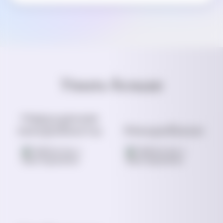
Узнать больше
Нарушение
микробиоты
Микробиом