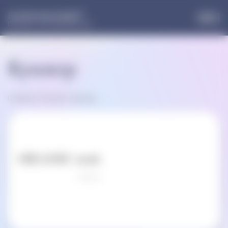
®
НОРМОФЛОРИН
Больше, чем пробиотики
Кукмор
Главная
»
Россия
»
Кукмор
ORGANIC nook
Оцени