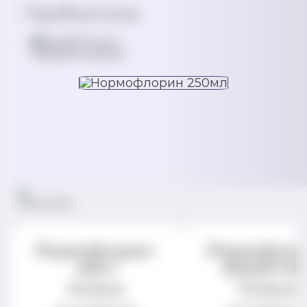
Пробиотики
Нормофлорин-
Нормофлор
НЕО
ИММУН
Живые
Живые