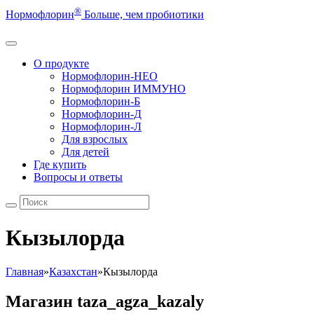
®
Нормофлорин
Больше, чем пробиотики
О продукте
Нормофлорин-НЕО
Нормофлорин ИММУНО
Нормофлорин-Б
Нормофлорин-Д
Нормофлорин-Л
Для взрослых
Для детей
Где купить
Вопросы и ответы
Кызылорда
Главная
»
Казахстан
»
Кызылорда
Магазин taza_agza_kazaly