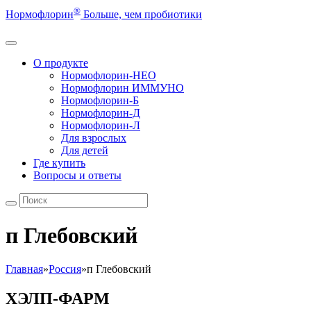
®
Нормофлорин
Больше, чем пробиотики
О продукте
Нормофлорин-НЕО
Нормофлорин ИММУНО
Нормофлорин-Б
Нормофлорин-Д
Нормофлорин-Л
Для взрослых
Для детей
Где купить
Вопросы и ответы
п Глебовский
Главная
»
Россия
»
п Глебовский
ХЭЛП-ФАРМ