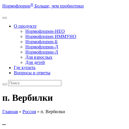
®
Нормофлорин
Больше, чем пробиотики
О продукте
Нормофлорин-НЕО
Нормофлорин ИММУНО
Нормофлорин-Б
Нормофлорин-Д
Нормофлорин-Л
Для взрослых
Для детей
Где купить
Вопросы и ответы
п. Вербилки
Главная
»
Россия
»
п. Вербилки
–