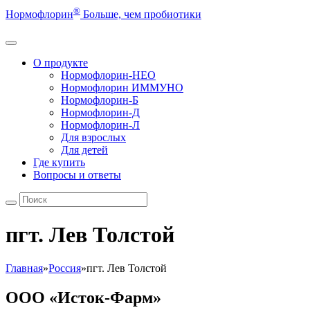
®
Нормофлорин
Больше, чем пробиотики
О продукте
Нормофлорин-НЕО
Нормофлорин ИММУНО
Нормофлорин-Б
Нормофлорин-Д
Нормофлорин-Л
Для взрослых
Для детей
Где купить
Вопросы и ответы
пгт. Лев Толстой
Главная
»
Россия
»
пгт. Лев Толстой
ООО «Исток-Фарм»